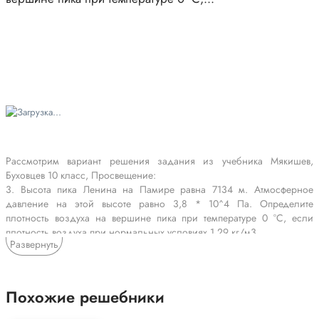
Рассмотрим вариант решения задания из учебника Мякишев,
Буховцев 10 класс, Просвещение:
3. Высота пика Ленина на Памире равна 7134 м. Атмосферное
давление на этой высоте равно 3,8 * 10^4 Па. Определите
плотность воздуха на вершине пика при температуре 0 °С, если
плотность воздуха при нормальных условиях 1,29 кг/м3.
Развернуть
*Цитирирование задания со ссылкой на учебник производится
исключительно в учебных целях для лучшего понимания разбора
решения задания.
Похожие решебники