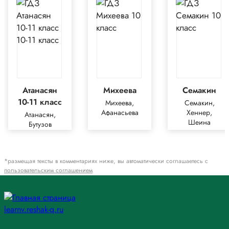
Атанасян
Михеева
Семакин
10-11 класс
Михеева,
Семакин,
Афанасьева
Хеннер,
Атанасян,
Шеина
Бутузов
*размещая тексты в комментариях ниже, вы автоматически соглашаетесь с
пользовательским соглашением